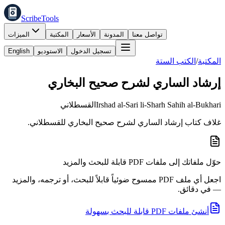
ScribeTools
تواصل معنا
المدونة
الأسعار
المكتبة
الميزات
تسجيل الدخول
الاستوديو
English
المكتبة
/
الكتب الستة
إرشاد الساري لشرح صحيح البخاري
Irshad al-Sari li-Sharh Sahih al-Bukhari
القسطلاني
غلاف كتاب إرشاد الساري لشرح صحيح البخاري للقسطلاني.
حوّل ملفاتك إلى ملفات PDF قابلة للبحث والمزيد
اجعل أي ملف PDF ممسوح ضوئياً قابلاً للبحث، أو ترجمه، والمزيد
— في دقائق.
أنشئ ملفات PDF قابلة للبحث بسهولة