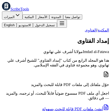
ScribeTools
تواصل معنا
المدونة
الأسعار
المكتبة
الميزات
تسجيل الدخول
الاستوديو
English
المكتبة
/
الفتاوى
إمداد الفتاوى
Imdad al-Fatawa
مولانا أشرف علي تهانوي
هذا هو المجلد الرابع من كتاب "إمداد الفتاوى" للشيخ أشرف علي
تهانوي، وهو مجموعة فتاوى في الفقه الإسلامي.
حوّل ملفاتك إلى ملفات PDF قابلة للبحث والمزيد
اجعل أي ملف PDF ممسوح ضوئياً قابلاً للبحث، أو ترجمه، والمزيد
— في دقائق.
أنشئ ملفات PDF قابلة للبحث بسهولة