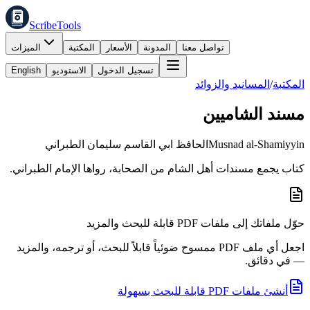
ScribeTools
تواصل معنا
المدونة
الأسعار
المكتبة
الميزات
تسجيل الدخول
الاستوديو
English
المكتبة
/
المسانيد والزوائد
مسند الشاميين
Musnad al-Shamiyyin
الحافظ ابي القاسم سليمان الطبراني
كتاب يجمع مسندات أهل الشام من الصحابة، رواها الإمام الطبراني.
حوّل ملفاتك إلى ملفات PDF قابلة للبحث والمزيد
اجعل أي ملف PDF ممسوح ضوئياً قابلاً للبحث، أو ترجمه، والمزيد
— في دقائق.
أنشئ ملفات PDF قابلة للبحث بسهولة