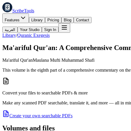
ScribeTools
Features
Library
Pricing
Blog
Contact
العربية
Your Studio
Sign In
Library
/
Quranic Exegesis
Ma'ariful Qur'an: A Comprehensive Comm
Ma'ariful Qur'an
Maulana Mufti Muhammad Shafi
This volume is the eighth part of a comprehensive commentary on 
Convert your files to searchable PDFs & more
Make any scanned PDF searchable, translate it, and more — all in mi
Create your own searchable PDFs
Volumes and files