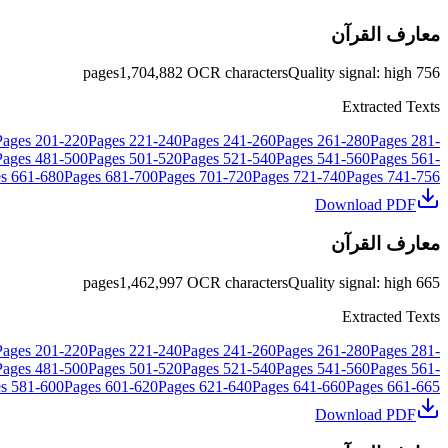
معارف القرآن
pages
1,704,882
OCR characters
Quality signal
:
high
756
Extracted Texts
Pages
201
-
220
Pages
221
-
240
Pages
241
-
260
Pages
261
-
280
Pages
281
-
Pages
481
-
500
Pages
501
-
520
Pages
521
-
540
Pages
541
-
560
Pages
561
-
s
661
-
680
Pages
681
-
700
Pages
701
-
720
Pages
721
-
740
Pages
741
-
756
Download PDF
معارف القرآن
pages
1,462,997
OCR characters
Quality signal
:
high
665
Extracted Texts
Pages
201
-
220
Pages
221
-
240
Pages
241
-
260
Pages
261
-
280
Pages
281
-
Pages
481
-
500
Pages
501
-
520
Pages
521
-
540
Pages
541
-
560
Pages
561
-
s
581
-
600
Pages
601
-
620
Pages
621
-
640
Pages
641
-
660
Pages
661
-
665
Download PDF