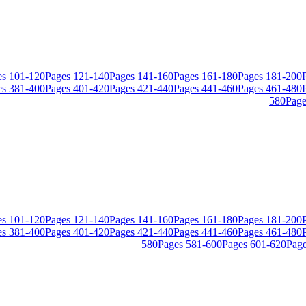
es
101
-
120
Pages
121
-
140
Pages
141
-
160
Pages
161
-
180
Pages
181
-
200
es
381
-
400
Pages
401
-
420
Pages
421
-
440
Pages
441
-
460
Pages
461
-
480
580
Page
es
101
-
120
Pages
121
-
140
Pages
141
-
160
Pages
161
-
180
Pages
181
-
200
es
381
-
400
Pages
401
-
420
Pages
421
-
440
Pages
441
-
460
Pages
461
-
480
580
Pages
581
-
600
Pages
601
-
620
Pag