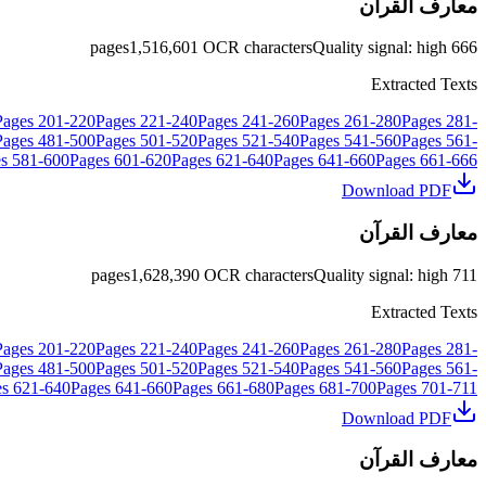
معارف القرآن
pages
1,516,601
OCR characters
Quality signal
:
high
666
Extracted Texts
Pages
201
-
220
Pages
221
-
240
Pages
241
-
260
Pages
261
-
280
Pages
281
-
Pages
481
-
500
Pages
501
-
520
Pages
521
-
540
Pages
541
-
560
Pages
561
-
s
581
-
600
Pages
601
-
620
Pages
621
-
640
Pages
641
-
660
Pages
661
-
666
Download PDF
معارف القرآن
pages
1,628,390
OCR characters
Quality signal
:
high
711
Extracted Texts
Pages
201
-
220
Pages
221
-
240
Pages
241
-
260
Pages
261
-
280
Pages
281
-
Pages
481
-
500
Pages
501
-
520
Pages
521
-
540
Pages
541
-
560
Pages
561
-
es
621
-
640
Pages
641
-
660
Pages
661
-
680
Pages
681
-
700
Pages
701
-
711
Download PDF
معارف القرآن