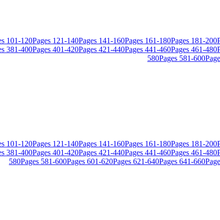
es
101
-
120
Pages
121
-
140
Pages
141
-
160
Pages
161
-
180
Pages
181
-
200
es
381
-
400
Pages
401
-
420
Pages
421
-
440
Pages
441
-
460
Pages
461
-
480
580
Pages
581
-
600
Page
es
101
-
120
Pages
121
-
140
Pages
141
-
160
Pages
161
-
180
Pages
181
-
200
es
381
-
400
Pages
401
-
420
Pages
421
-
440
Pages
441
-
460
Pages
461
-
480
580
Pages
581
-
600
Pages
601
-
620
Pages
621
-
640
Pages
641
-
660
Page