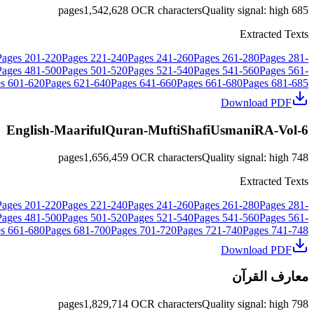
pages
1,542,628
OCR characters
Quality signal
:
high
685
Extracted Texts
Pages
201
-
220
Pages
221
-
240
Pages
241
-
260
Pages
261
-
280
Pages
281
-
Pages
481
-
500
Pages
501
-
520
Pages
521
-
540
Pages
541
-
560
Pages
561
-
s
601
-
620
Pages
621
-
640
Pages
641
-
660
Pages
661
-
680
Pages
681
-
685
Download PDF
English-MaarifulQuran-MuftiShafiUsmaniRA-Vol-6
pages
1,656,459
OCR characters
Quality signal
:
high
748
Extracted Texts
Pages
201
-
220
Pages
221
-
240
Pages
241
-
260
Pages
261
-
280
Pages
281
-
Pages
481
-
500
Pages
501
-
520
Pages
521
-
540
Pages
541
-
560
Pages
561
-
s
661
-
680
Pages
681
-
700
Pages
701
-
720
Pages
721
-
740
Pages
741
-
748
Download PDF
معارف القرآن
pages
1,829,714
OCR characters
Quality signal
:
high
798