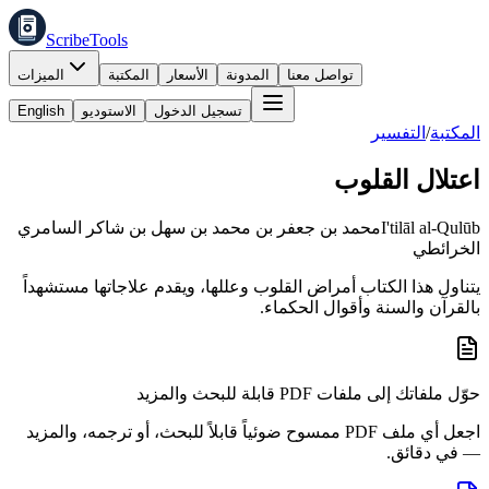
ScribeTools
تواصل معنا
المدونة
الأسعار
المكتبة
الميزات
تسجيل الدخول
الاستوديو
English
المكتبة
/
التفسير
اعتلال القلوب
I'tilāl al-Qulūb
محمد بن جعفر بن محمد بن سهل بن شاكر السامري
الخرائطي
يتناول هذا الكتاب أمراض القلوب وعللها، ويقدم علاجاتها مستشهداً
بالقرآن والسنة وأقوال الحكماء.
حوّل ملفاتك إلى ملفات PDF قابلة للبحث والمزيد
اجعل أي ملف PDF ممسوح ضوئياً قابلاً للبحث، أو ترجمه، والمزيد
— في دقائق.