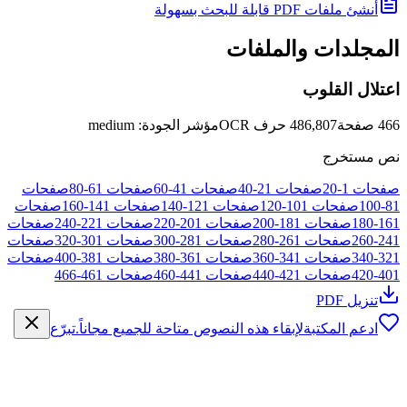
أنشئ ملفات PDF قابلة للبحث بسهولة
المجلدات والملفات
اعتلال القلوب
466
صفحة
486,807
حرف OCR
مؤشر الجودة
:
medium
نص مستخرج
صفحات
1
-
20
صفحات
21
-
40
صفحات
41
-
60
صفحات
61
-
80
صفحات
81
-
100
صفحات
101
-
120
صفحات
121
-
140
صفحات
141
-
160
صفحات
161
-
180
صفحات
181
-
200
صفحات
201
-
220
صفحات
221
-
240
صفحات
241
-
260
صفحات
261
-
280
صفحات
281
-
300
صفحات
301
-
320
صفحات
321
-
340
صفحات
341
-
360
صفحات
361
-
380
صفحات
381
-
400
صفحات
401
-
420
صفحات
421
-
440
صفحات
441
-
460
صفحات
461
-
466
تنزيل PDF
ادعم المكتبة
لإبقاء هذه النصوص متاحة للجميع مجاناً.
تبرّع