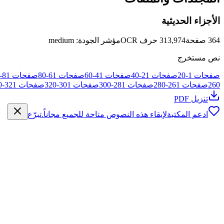
الأجزاء الحديثية
364
صفحة
313,974
حرف OCR
مؤشر الجودة
:
medium
نص مستخرج
صفحات
1
-
20
صفحات
21
-
40
صفحات
41
-
60
صفحات
61
-
80
صفحات
81
-
260
صفحات
261
-
280
صفحات
281
-
300
صفحات
301
-
320
صفحات
321
-
0
تنزيل PDF
ادعم المكتبة
لإبقاء هذه النصوص متاحة للجميع مجاناً.
تبرّع