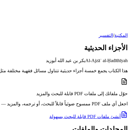
المكتبة
/
التفسير
الأجزاء الحديثية
Al-Ajzāʾ al-Ḥadīthīyah
بكر بن عبد الله أبوزيد
هذا الكتاب يجمع خمسة أجزاء حديثية تتناول مسائل فقهية مختلفة مثل 
حوّل ملفاتك إلى ملفات PDF قابلة للبحث والمزيد
اجعل أي ملف PDF ممسوح ضوئياً قابلاً للبحث، أو ترجمه، والمزيد — في دقائق.
أنشئ ملفات PDF قابلة للبحث بسهولة
المجلدات والملفات