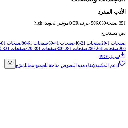
الأدب المفرد
351
صفحة
506,639
حرف OCR
مؤشر الجودة
:
high
نص مستخرج
صفحات
1
-
20
صفحات
21
-
40
صفحات
41
-
60
صفحات
61
-
80
صفحات
81
-
260
صفحات
261
-
280
صفحات
281
-
300
صفحات
301
-
320
صفحات
321
-
0
تنزيل PDF
ادعم المكتبة
لإبقاء هذه النصوص متاحة للجميع مجاناً.
تبرّع