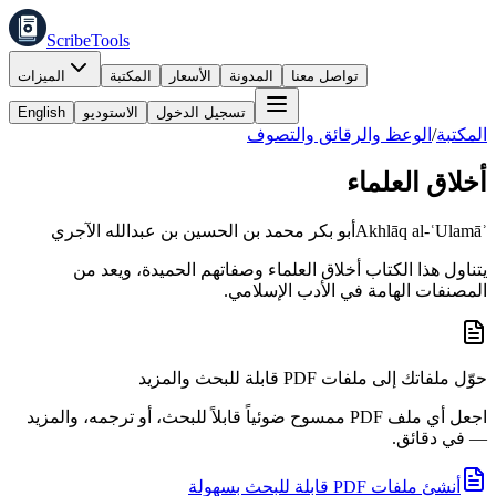
ScribeTools
تواصل معنا
المدونة
الأسعار
المكتبة
الميزات
تسجيل الدخول
الاستوديو
English
المكتبة
/
الوعظ والرقائق والتصوف
أخلاق العلماء
Akhlāq al-ʿUlamāʾ
أبو بكر محمد بن الحسين بن عبدالله الآجري
يتناول هذا الكتاب أخلاق العلماء وصفاتهم الحميدة، ويعد من
المصنفات الهامة في الأدب الإسلامي.
حوّل ملفاتك إلى ملفات PDF قابلة للبحث والمزيد
اجعل أي ملف PDF ممسوح ضوئياً قابلاً للبحث، أو ترجمه، والمزيد
— في دقائق.
أنشئ ملفات PDF قابلة للبحث بسهولة