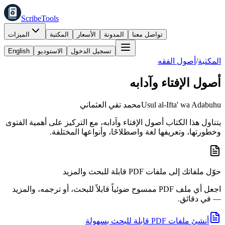
ScribeTools
تواصل معنا
المدونة
الأسعار
المكتبة
الميزات
تسجيل الدخول
الاستوديو
English
المكتبة
/
أصول الفقه
أصول الإفتاء وآدابه
Usul al-Ifta' wa Adabuhu
محمد تقي العثماني
يتناول هذا الكتاب أصول الإفتاء وآدابه، مع التركيز على أهمية الفتوى
وخطورتها، وتعريفها لغة واصطلاحًا، وأنواعها المختلفة.
حوّل ملفاتك إلى ملفات PDF قابلة للبحث والمزيد
اجعل أي ملف PDF ممسوح ضوئياً قابلاً للبحث، أو ترجمه، والمزيد
— في دقائق.
أنشئ ملفات PDF قابلة للبحث بسهولة