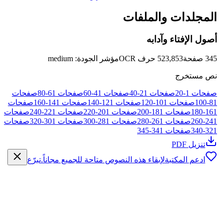
المجلدات والملفات
أصول الإفتاء وآدابه
345
صفحة
523,853
حرف OCR
مؤشر الجودة
:
medium
نص مستخرج
صفحات
1
-
20
صفحات
21
-
40
صفحات
41
-
60
صفحات
61
-
80
صفحات
81
-
100
صفحات
101
-
120
صفحات
121
-
140
صفحات
141
-
160
صفحات
161
-
180
صفحات
181
-
200
صفحات
201
-
220
صفحات
221
-
240
صفحات
241
-
260
صفحات
261
-
280
صفحات
281
-
300
صفحات
301
-
320
صفحات
321
-
340
صفحات
341
-
345
تنزيل PDF
ادعم المكتبة
لإبقاء هذه النصوص متاحة للجميع مجاناً.
تبرّع