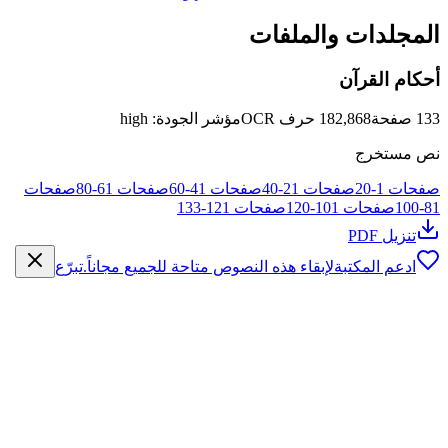
المجلدات والملفات
أحكام القرآن
133
صفحة
182,868
حرف OCR
مؤشر الجودة
:
high
نص مستخرج
صفحات
1
-
20
صفحات
21
-
40
صفحات
41
-
60
صفحات
61
-
80
صفحات
81
-
100
صفحات
101
-
120
صفحات
121
-
133
تنزيل PDF
ادعم المكتبة
لإبقاء هذه النصوص متاحة للجميع مجاناً.
تبرّع