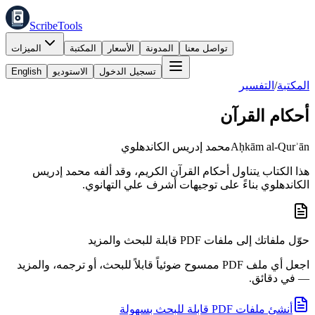
ScribeTools
تواصل معنا
المدونة
الأسعار
المكتبة
الميزات
تسجيل الدخول
الاستوديو
English
المكتبة
/
التفسير
أحكام القرآن
Aḥkām al-Qurʾān
محمد إدريس الكاندهلوي
هذا الكتاب يتناول أحكام القرآن الكريم، وقد ألفه محمد إدريس
الكاندهلوي بناءً على توجيهات أشرف علي التهانوي.
حوّل ملفاتك إلى ملفات PDF قابلة للبحث والمزيد
اجعل أي ملف PDF ممسوح ضوئياً قابلاً للبحث، أو ترجمه، والمزيد
— في دقائق.
أنشئ ملفات PDF قابلة للبحث بسهولة