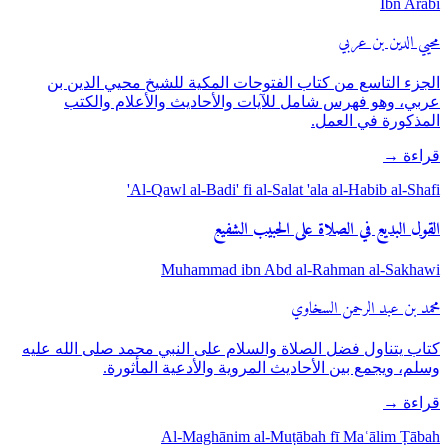
Ibn Arabi
محيي الدين بن عربي
الجزء التاسع من كتاب الفتوحات المكية للشيخ محيي الدين بن
عربي، وهو فهرس شامل للآيات والأحاديث والأعلام والكتب
المذكورة في العمل.
قراءة
→
Al-Qawl al-Badi' fi al-Salat 'ala al-Habib al-Shafi'
القول البديع في الصلاة على الحبيب الشفيع
Muhammad ibn Abd al-Rahman al-Sakhawi
محمد بن عبد الرحمن السخاوي
كتاب يتناول فضل الصلاة والسلام على النبي محمد صلى الله عليه
وسلم، ويجمع بين الأحاديث المروية والأدعية المأثورة.
قراءة
→
Al-Maghānim al-Muṭābah fī Maʿālim Ṭābah