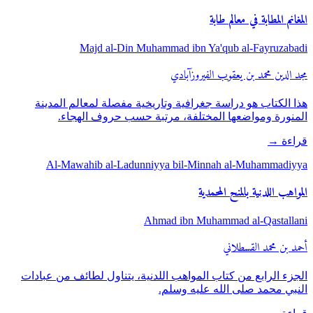
المغانم المطابة في معالم طابة
Majd al-Din Muhammad ibn Ya'qub al-Fayruzabadi
مجد الدين محمد بن يعقوب الفيروزآبادي
هذا الكتاب هو دراسة جغرافية وتاريخية مفصلة لمعالم المدينة
المنورة ومواضعها المختلفة، مرتبة حسب حروف الهجاء.
قراءة
→
Al-Mawahib al-Ladunniyya bil-Minnah al-Muhammadiyya
المواهب اللدنية بالمنح المحمدية
Ahmad ibn Muhammad al-Qastallani
أحمد بن محمد القسطلاني
الجزء الرابع من كتاب المواهب اللدنية، يتناول لطائف من عبادات
النبي محمد صلى الله عليه وسلم.