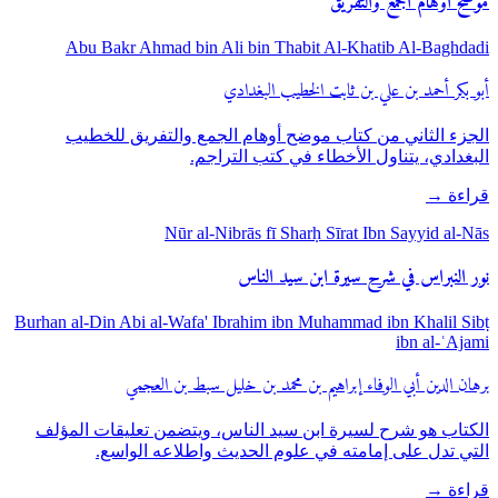
موضح أوهام الجمع والتفريق
Abu Bakr Ahmad bin Ali bin Thabit Al-Khatib Al-Baghdadi
أبو بكر أحمد بن علي بن ثابت الخطيب البغدادي
الجزء الثاني من كتاب موضح أوهام الجمع والتفريق للخطيب
البغدادي، يتناول الأخطاء في كتب التراجم.
قراءة
→
Nūr al-Nibrās fī Sharḥ Sīrat Ibn Sayyid al-Nās
نور النبراس في شرح سيرة ابن سيد الناس
Burhan al-Din Abi al-Wafa' Ibrahim ibn Muhammad ibn Khalil Sibṭ
ibn al-ʿAjami
برهان الدين أبي الوفاء إبراهيم بن محمد بن خليل سبط بن العجمي
الكتاب هو شرح لسيرة ابن سيد الناس، ويتضمن تعليقات المؤلف
التي تدل على إمامته في علوم الحديث واطلاعه الواسع.
قراءة
→