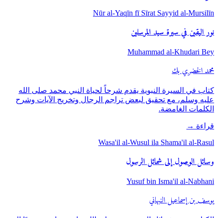
Nūr al-Yaqīn fī Sīrat Sayyid al-Mursilīn
نور اليقين في سيرة سيد المرسلين
Muhammad al-Khudari Bey
محمد الخضري بك
كتاب في السيرة النبوية يقدم شرحاً لحياة النبي محمد صلى الله
عليه وسلم، مع تحقيق لبعض تراجم الرجال وتخريج الآيات وشرح
الكلمات الغامضة.
قراءة
→
Wasa'il al-Wusul ila Shama'il al-Rasul
وسائل الوصول إلى شمائل الرسول
Yusuf bin Isma'il al-Nabhani
يوسف بن إسماعيل النبهاني