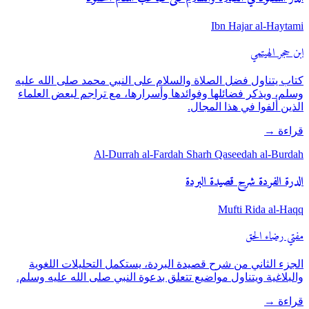
Ibn Hajar al-Haytami
ابن حجر الهيتمي
كتاب يتناول فضل الصلاة والسلام على النبي محمد صلى الله عليه
وسلم، ويذكر فضائلها وفوائدها وأسرارها، مع تراجم لبعض العلماء
الذين ألفوا في هذا المجال.
قراءة
→
Al-Durrah al-Fardah Sharh Qaseedah al-Burdah
الدرة الفردة شرح قصيدة البردة
Mufti Rida al-Haqq
مفتي رضاء الحق
الجزء الثاني من شرح قصيدة البردة، يستكمل التحليلات اللغوية
والبلاغية ويتناول مواضيع تتعلق بدعوة النبي صلى الله عليه وسلم.
قراءة
→