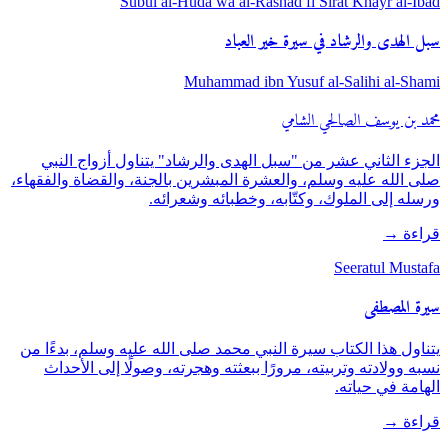
Subul al-Huda wa al-Rashad fi Sirat Khayr al-Ibad
سبل الهدى والرشاد في سيرة خير العباد
Muhammad ibn Yusuf al-Salihi al-Shami
محمد بن يوسف الصالحي الشامي
الجزء الثاني عشر من "سبل الهدى والرشاد" يتناول أزواج النبي
صلى الله عليه وسلم، والعشرة المبشرين بالجنة، والقضاة والفقهاء،
ورسله إلى الملوك، وكتّابه، وخطبائه وشعرائه.
قراءة
→
Seeratul Mustafa
سيرة المصطفى
يتناول هذا الكتاب سيرة النبي محمد صلى الله عليه وسلم، بدءًا من
نسبه وولادته وتربيته، مرورًا ببعثته وهجرته، وصولًا إلى الأحداث
الهامة في حياته.
قراءة
→