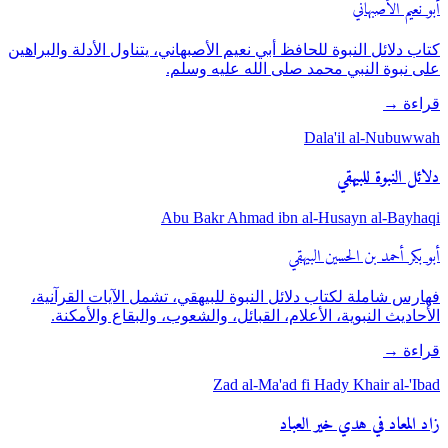
أبو نعيم الأصبهاني
كتاب دلائل النبوة للحافظ أبي نعيم الأصبهاني، يتناول الأدلة والبراهين
على نبوة النبي محمد صلى الله عليه وسلم.
قراءة
→
Dala'il al-Nubuwwah
دلائل النبوة للبيهقي
Abu Bakr Ahmad ibn al-Husayn al-Bayhaqi
أبو بكر أحمد بن الحسين البيهقي
فهارس شاملة لكتاب دلائل النبوة للبيهقي، تشمل الآيات القرآنية،
الأحاديث النبوية، الأعلام، القبائل، والشعوب، والبقاع والأمكنة.
قراءة
→
Zad al-Ma'ad fi Hady Khair al-'Ibad
زاد المعاد في هدي خير العباد