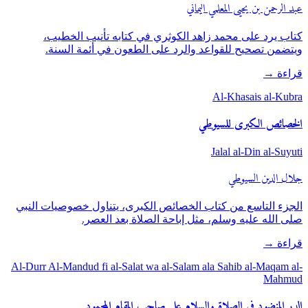
عبد الرحمن بن يحيى المعلمي اليماني
كتاب يرد على محمد زاهد الكوثري في كتابه تأنيب الخطيب،
ويتضمن تصحيح للقواعد والرد على الطعون في أئمة السنة.
قراءة
→
Al-Khasais al-Kubra
الخصائص الكبرى للسيوطي
Jalal al-Din al-Suyuti
جلال الدين السيوطي
الجزء التاسع من كتاب الخصائص الكبرى، يتناول خصوصيات النبي
صلى الله عليه وسلم، مثل إباحة الصلاة بعد العصر.
قراءة
→
Al-Durr Al-Mandud fi al-Salat wa al-Salam ala Sahib al-Maqam al-
Mahmud
الدر المنضود في الصلاة والسلام على صاحب المقام المحمود