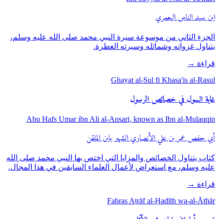
ابن سيد الناس اليعمري
الجزء الثاني من موسوعة سيرة النبي محمد صلى الله عليه وسلم،
يتناول غزواته وشمائله وسيرته العطرة.
قراءة
→
Ghayat al-Sul fi Khasa'is al-Rasul
غاية السول في خصائص الرسول
Abu Hafs Umar ibn Ali al-Ansari, known as Ibn al-Mulaqqin
أبي حفص عمر بن علي الأنصاري الشهير بابن الملقن
كتاب يتناول الخصائص والمزايا التي اختص بها النبي محمد صلى الله
عليه وسلم، مع استعراض لأعمال العلماء السابقين في هذا المجال.
قراءة
→
Fahras Aṭrāf al-Ḥadīth wa-al-Āthār