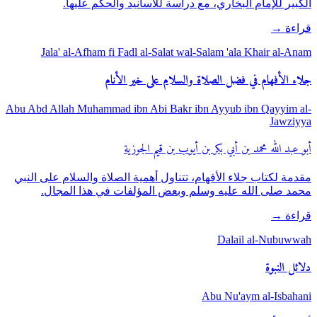
الكبير للإمام البخاري، مع دراسة للأسانيد والحكم عليها.
قراءة
→
Jala' al-Afham fi Fadl al-Salat wal-Salam 'ala Khair al-Anam
جلاء الأفهام في فضل الصلاة والسلام على خير الأنام
Abu Abd Allah Muhammad ibn Abi Bakr ibn Ayyub ibn Qayyim al-
Jawziyya
أبو عبد الله محمد بن أبي بكر بن أيوب بن قيم الجوزية
مقدمة لكتاب جلاء الأفهام، تتناول أهمية الصلاة والسلام على النبي
محمد صلى الله عليه وسلم وبعض المؤلفات في هذا المجال.
قراءة
→
Dalail al-Nubuwwah
دلائل النبوة
Abu Nu'aym al-Isbahani