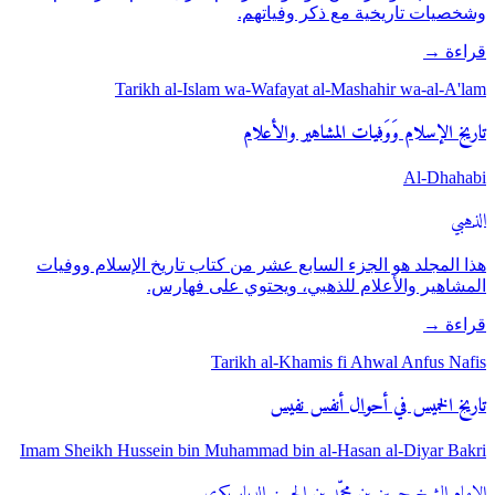
وشخصيات تاريخية مع ذكر وفياتهم.
قراءة
→
Tarikh al-Islam wa-Wafayat al-Mashahir wa-al-A'lam
تاريخ الإسلام وَوَفيات المشاهير والأعلام
Al-Dhahabi
الذهبي
هذا المجلد هو الجزء السابع عشر من كتاب تاريخ الإسلام ووفيات
المشاهير والأعلام للذهبي، ويحتوي على فهارس.
قراءة
→
Tarikh al-Khamis fi Ahwal Anfus Nafis
تاريخ الخميس في أحوال أنفس نفيس
Imam Sheikh Hussein bin Muhammad bin al-Hasan al-Diyar Bakri
الإمام الشيخ حسين بن محمّد بن الحسن الديار بكري