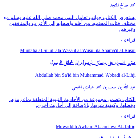
محمد صالح المنجد
يستعرض الكتاب جوانب تعامل النبي محمد صلى الله عليه وسلم مع
مختلف فئات المجتمع، من أهله وأصحابه إلى الأعراب والمنافقين
وغيرهم.
قراءة
→
Muntaha al-Su'ul 'ala Wasa'il al-Wusul ila Shama'il al-Rasul
منتهى السول على وسائل الوصول إلى شمائل الرسول
Abdullah bin Sa'id bin Muhammad 'Abbadi al-Lihji
عبد الله بن سعيد بن محمد عبادي اللحجي
الكتاب يتضمن مجموعة من الأحاديث النبوية المتعلقة بماء زمزم،
وفضلها، وكيفية شربها، بالإضافة إلى أحاديث أخرى.
قراءة
→
Muwaddih Awham Al-Jam' wa Al-Tafriq