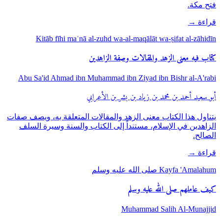
فتح مكة.
قراءة
→
Kitāb fīhi maʿnā al-zuhd wa-al-maqālāt wa-ṣifat al-zāhidīn
كتاب فيه معنى الزهد والمقالات وصفة الزاهدين
Abu Sa'id Ahmad ibn Muhammad ibn Ziyad ibn Bishr al-A'rabi
أبو سعيد أحمد بن محمد بن زياد بن بشر بن الأعرابي
يتناول هذا الكتاب معنى الزهد والمقالات المتعلقة به، ويصف صفات
الزاهدين في الإسلام، مستنداً إلى الكتاب والسنة وسيرة السلف
الصالح.
قراءة
→
Kayfa 'Amalahum صلى الله عليه وسلم
كيف عاملهم صلى الله عليه وسلم
Muhammad Salih Al-Munajjid