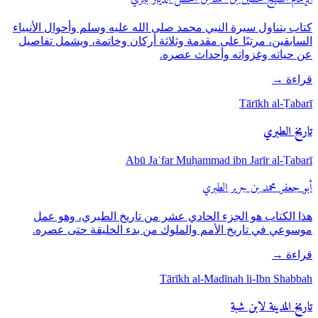
كتاب يتناول سيرة النبي محمد صلى الله عليه وسلم وأحوال الأنبياء
السابقين، مرتبًا على مقدمة وثلاثة أركان وخاتمة، ويشمل تفاصيل
عن حياته وغزواته وأحداث عصره.
قراءة
→
Tārīkh al-Ṭabarī
تاريخ الطبري
Abū Jaʿfar Muḥammad ibn Jarīr al-Ṭabarī
أبو جعفر محمد بن جرير الطبري
هذا الكتاب هو الجزء الحادي عشر من تاريخ الطبري، وهو عمل
موسوعي في تاريخ الأمم والملوك من بدء الخليقة حتى عصره.
قراءة
→
Tārīkh al-Madīnah li-Ibn Shabbah
تاريخ المدينة لابن شبة