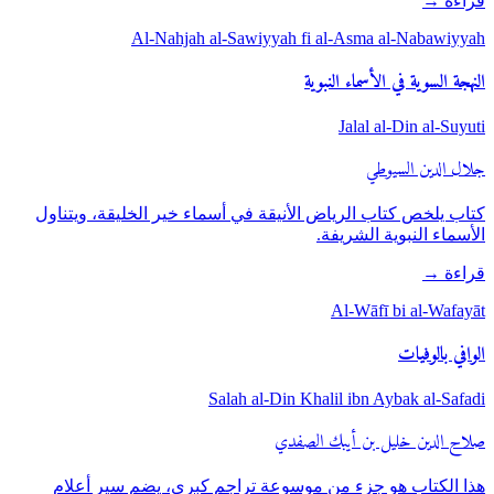
قراءة
→
Al-Nahjah al-Sawiyyah fi al-Asma al-Nabawiyyah
النهجة السوية في الأسماء النبوية
Jalal al-Din al-Suyuti
جلال الدين السيوطي
كتاب يلخص كتاب الرياض الأنيقة في أسماء خير الخليقة، ويتناول
الأسماء النبوية الشريفة.
قراءة
→
Al-Wāfī bi al-Wafayāt
الوافي بالوفيات
Salah al-Din Khalil ibn Aybak al-Safadi
صلاح الدين خليل بن أيبك الصفدي
هذا الكتاب هو جزء من موسوعة تراجم كبرى، يضم سير أعلام