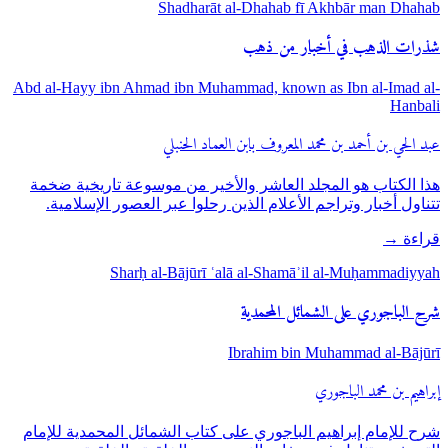
Shadharāt al-Dhahab fī Akhbār man Dhahab
شذرات الذهب في أخبار من ذهب
Abd al-Hayy ibn Ahmad ibn Muhammad, known as Ibn al-Imad al-
Hanbali
عبد الحي بن أحمد بن محمد المعروف بابن العماد الحنبلي
هذا الكتاب هو المجلد العاشر والأخير من موسوعة تاريخية ضخمة
تتناول أخبار وتراجم الأعلام الذين رحلوا عبر العصور الإسلامية.
قراءة
→
Sharḥ al-Bājūrī ʿalā al-Shamāʾil al-Muḥammadiyyah
شرح الباجوري على الشمائل المحمدية
Ibrahim bin Muhammad al-Bājūrī
إبراهيم بن محمد الباجوري
شرح للإمام إبراهيم الباجوري على كتاب الشمائل المحمدية للإمام