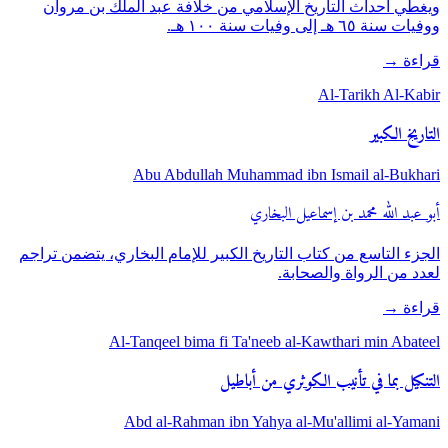
ويغطي أحداث التاريخ الإسلامي من خلافة عبد الملك بن مروان
ووفيات سنة ٦٥ هـ إلى وفيات سنة ١٠٠ هـ.
قراءة
→
Al-Tarikh Al-Kabir
التاريخ الكبير
Abu Abdullah Muhammad ibn Ismail al-Bukhari
أبو عبد الله محمد بن إسماعيل البخاري
الجزء التاسع من كتاب التاريخ الكبير للإمام البخاري، يتضمن تراجم
لعدد من الرواة والصحابة.
قراءة
→
Al-Tanqeel bima fi Ta'neeb al-Kawthari min Abateel
التنكيل بما في تأنيب الكوثري من أباطيل
Abd al-Rahman ibn Yahya al-Mu'allimi al-Yamani