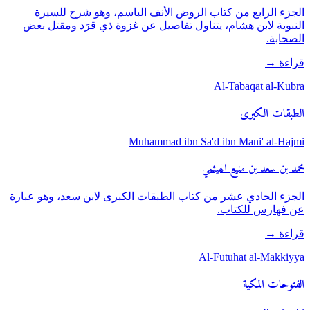
الجزء الرابع من كتاب الروض الأنف الباسم، وهو شرح للسيرة
النبوية لابن هشام، يتناول تفاصيل عن غزوة ذي قرَد ومقتل بعض
الصحابة.
قراءة
→
Al-Tabaqat al-Kubra
الطبقات الكبرى
Muhammad ibn Sa'd ibn Mani' al-Hajmi
محمد بن سعد بن منيع الهيثمي
الجزء الحادي عشر من كتاب الطبقات الكبرى لابن سعد، وهو عبارة
عن فهارس للكتاب.
قراءة
→
Al-Futuhat al-Makkiyya
الفتوحات المكية