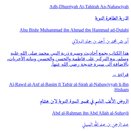
Adh-Dhurriyah At-Tahirah An-Nabawiyah
الذرية الطاهرة النبوية
Abu Bishr Muhammad ibn Ahmad ibn Hammad ad-Dulabi
أبو بشر محمد بن أحمد بن حماد الدولابي
هذا الكتاب يجمع أحاديث وسيرة ذرية النبي محمد صلى الله عليه
وسلم، مع التركيز على فاطمة والحسن والحسين وبناته الأخريات،
بالإضافة إلى سيرة خديجة رضي الله عنها.
قراءة
→
Al-Rawd al-Anf al-Basim fi Tafsir al-Sirah al-Nabawiyyah li-Ibn
Hisham
الروض الأنف الباسم في تفسير السيرة النبوية لابن هشام
Abd al-Rahman ibn Abd Allah al-Suhayli
عبد الرحمن بن عبد الله السهيلي