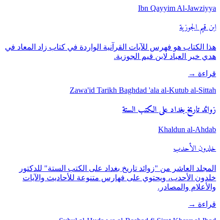
Ibn Qayyim Al-Jawziyya
ابن قيم الجوزية
هذا الكتاب هو فهرس للآيات القرآنية الواردة في كتاب زاد المعاد في
هدي خير العباد لابن قيم الجوزية.
قراءة
→
Zawa'id Tarikh Baghdad 'ala al-Kutub al-Sittah
زوائد تاريخ بغداد على الكتب الستة
Khaldun al-Ahdab
خلدون الأحدب
المجلد العاشر من "زوائد تاريخ بغداد على الكتب الستة" للدكتور
خلدون الأحدب، ويحتوي على فهارس متنوعة للأحاديث والآيات
والأعلام والمصادر.
قراءة
→