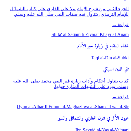
الجزء الثاني من شرح الإمام ملا علي القاري على كتاب الشمائل
للإمام الترمذي، يتناول فيه صفات النبي صلى الله عليه وسلم.
قراءة
→
Shifa' al-Saqam fi Ziyarat Khayr al-Anam
شفاء السقام في زيارة خير الأنام
Taqi al-Din al-Subki
تقي الدين السبكي
كتاب يتناول أحكام وآداب زيارة قبر النبي محمد صلى الله عليه
وسلم، ويرد على الشبهات المثارة حولها.
قراءة
→
Uyun al-Athar fi Funun al-Maghazi wa al-Shama'il wa al-Sir
عيون الأثر في فنون المغازي والشمائل والسير
Ibn Sayyid al-Nas al-Ya'mari