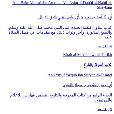
Abu Bakr Ahmad ibn Amr ibn Abi Asim al-Dabbi al-Nabil al-
Shaybani
أبي بكر أحمد بن عمرو بن أبي عاصم الضبي النبيل الشيباني
كتاب يتناول كيفية الصلاة على النبي محمد صلى الله عليه وسلم،
والصيغ المأثورة، وأجر وثواب ذلك، مع مقدمات عن فضل الصلاة
عليه.
قراءة
→
Kitab al-Ma'rifah wa al-Tarikh
كتاب المعرفة والتاريخ
Abu Yusuf Ya'qub ibn Sufyan al-Fasawi
أبي يوسف يعقوب بن سفيان الفسوي
الجزء الرابع من كتاب المعرفة والتاريخ، يتضمن فهارس للأعلام
والمواضع.
قراءة
→