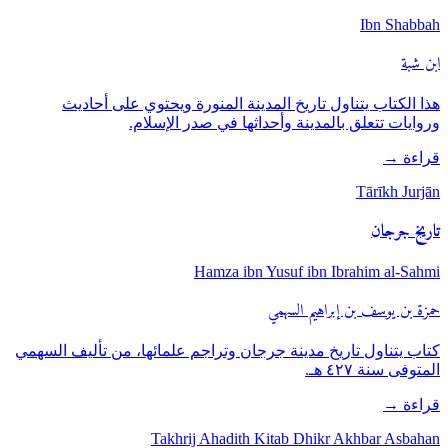
Ibn Shabbah
ابن شبة
هذا الكتاب يتناول تاريخ المدينة المنورة ويحتوي على أحاديث
وروايات تتعلق بالمدينة وأحداثها في صدر الإسلام.
قراءة
→
Tārīkh Jurjān
تاريخ جرجان
Hamza ibn Yusuf ibn Ibrahim al-Sahmi
حمزة بن يوسف بن إبراهيم السهمي
كتاب يتناول تاريخ مدينة جرجان وتراجم علمائها، من تأليف السهمي
المتوفى سنة ٤٢٧ هـ.
قراءة
→
Takhrij Ahadith Kitab Dhikr Akhbar Asbahan