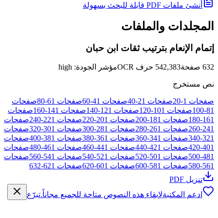
أنشئ ملفات PDF قابلة للبحث بسهولة
المجلدات والملفات
إتمام الإنعام بترتيب ثقات ابن حبان
632
صفحة
542,383
حرف OCR
مؤشر الجودة
:
high
نص مستخرج
صفحات
1
-
20
صفحات
21
-
40
صفحات
41
-
60
صفحات
61
-
80
صفحات
81
-
100
صفحات
101
-
120
صفحات
121
-
140
صفحات
141
-
160
صفحات
161
-
180
صفحات
181
-
200
صفحات
201
-
220
صفحات
221
-
240
صفحات
241
-
260
صفحات
261
-
280
صفحات
281
-
300
صفحات
301
-
320
صفحات
321
-
340
صفحات
341
-
360
صفحات
361
-
380
صفحات
381
-
400
صفحات
401
-
420
صفحات
421
-
440
صفحات
441
-
460
صفحات
461
-
480
صفحات
481
-
500
صفحات
501
-
520
صفحات
521
-
540
صفحات
541
-
560
صفحات
561
-
580
صفحات
581
-
600
صفحات
601
-
620
صفحات
621
-
632
تنزيل PDF
ادعم المكتبة
لإبقاء هذه النصوص متاحة للجميع مجاناً.
تبرّع