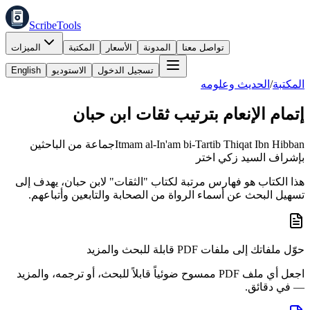
ScribeTools
تواصل معنا
المدونة
الأسعار
المكتبة
الميزات
تسجيل الدخول
الاستوديو
English
المكتبة
/
الحديث وعلومه
إتمام الإنعام بترتيب ثقات ابن حبان
Itmam al-In'am bi-Tartib Thiqat Ibn Hibban
جماعة من الباحثين
بإشراف السيد زكي اختر
هذا الكتاب هو فهارس مرتبة لكتاب "الثقات" لابن حبان، يهدف إلى
تسهيل البحث عن أسماء الرواة من الصحابة والتابعين وأتباعهم.
حوّل ملفاتك إلى ملفات PDF قابلة للبحث والمزيد
اجعل أي ملف PDF ممسوح ضوئياً قابلاً للبحث، أو ترجمه، والمزيد
— في دقائق.