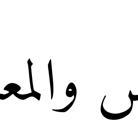
س والمع