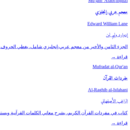
Mu'jam 'Arabi-Injilizi
معجم عربي-إنجليزي
Edward William Lane
إدوارد وليم لين
الجزء الثامن والأخير من معجم عربي-إنجليزي شامل، يغطي الحروف من
قراءة
→
Mufradat al-Qur'an
مفردات القرآن
Al-Raghib al-Isfahani
الراغب الأصفهاني
كتاب في مفردات القرآن الكريم، يشرح معاني الكلمات القرآنية ويستخ
قراءة
→