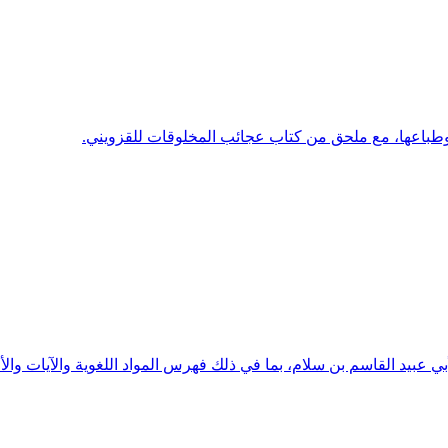
طباعها، مع ملحق من كتاب عجائب المخلوقات للقزويني.
بيد القاسم بن سلام، بما في ذلك فهرس المواد اللغوية والآيات والأح