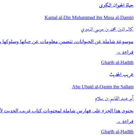
حياة الحيوان الكبرى
Kamal al-Din Muhammad ibn Musa al-Damiri
كمال الدين محمد بن موسى الدميري
موسوعة شاملة عن الحيوانات، تتضمن معلومات عن حياتها وسلوكها و
قراءة
→
Gharib al-Hadith
غريب الحديث
Abu Ubaid al-Qasim ibn Sallam
أبو عبيد القاسم بن سلام
يحتوي هذا الجزء على فهارس شاملة لمحتويات كتاب غريب الحديث لأبي ع
قراءة
→
Gharīb al-Ḥadīth