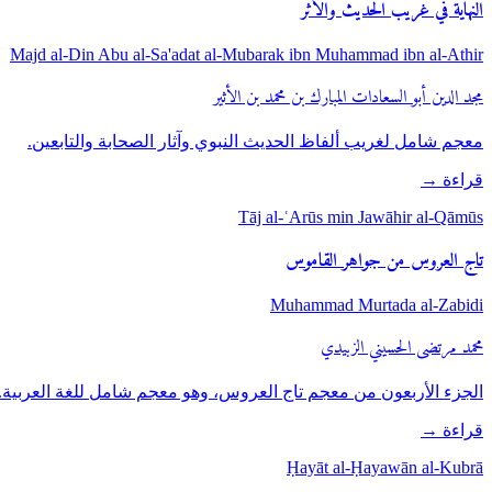
النهاية في غريب الحديث والأثر
Majd al-Din Abu al-Sa'adat al-Mubarak ibn Muhammad ibn al-Athir
مجد الدين أبو السعادات المبارك بن محمد بن الأثير
معجم شامل لغريب ألفاظ الحديث النبوي وآثار الصحابة والتابعين.
قراءة
→
Tāj al-ʿArūs min Jawāhir al-Qāmūs
تاج العروس من جواهر القاموس
Muhammad Murtada al-Zabidi
محمد مرتضى الحسيني الزبيدي
الجزء الأربعون من معجم تاج العروس، وهو معجم شامل للغة العربية.
قراءة
→
Ḥayāt al-Ḥayawān al-Kubrā