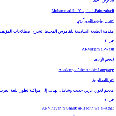
القاموس المحيط
Muhammad ibn Ya'qub al-Fairuzabadi
محمد بن يعقوب الفيروزآبادي
مقدمة الطبعة السادسة للقاموس المحيط، تشرح اصطلاحات المؤلف 
قراءة
→
Al-Mu'jam al-Wasit
المعجم الوسيط
Academy of the Arabic Language
مجمع اللغة العربية
معجم لغوي عربي حديث وشامل، يهدف إلى مواكبة تطور اللغة العربية
قراءة
→
Al-Nihāyah fī Gharīb al-Ḥadīth wa al-Athar